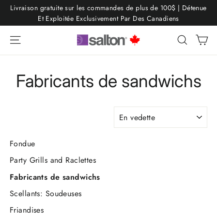
Passer
Livraison gratuite sur les commandes de plus de 100$ | Détenue
au
Et Exploitée Exclusivement Par Des Canadiens
contenu
Pa
Navigation
Recherc
Fabricants de sandwichs
APPLIQUER
Fondue
Party Grills and Raclettes
Fabricants de sandwichs
Scellants: Soudeuses
Friandises