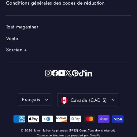
Conditions générales des codes de réduction
Tout magasiner
Vente
Soutien +
Instagram
Facebook
YouTube
X
Pinterest
TikTok
LinkedIn
Langue
Devise
Français
Canada (CAD $)
© 2026 Salton Salton Appliances (1985) Corp. Tous droits réservés.
Commerce électronique propulsé par Shopify