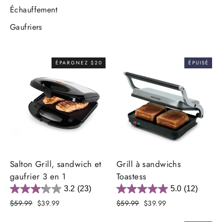
Échauffement
Gaufriers
ÉPARGNEZ $20
ÉPUISÉ
Salton Grill, sandwich et
Grill à sandwichs
gaufrier 3 en 1
Toastess
3.2
(23)
5.0
(12)
Prix
Prix
Prix
Prix
$59.99
$39.99
$59.99
$39.99
régulier
réduit
régulier
réduit