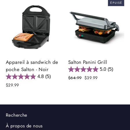
ÉPUISÉ
Appareil à sandwich de
Salton Panini Grill
poche Salton - Noir
5.0
(5)
4.8
(5)
Prix
Prix
$64.99
$39.99
régulier
réduit
$29.99
Recherche
À propos de nous