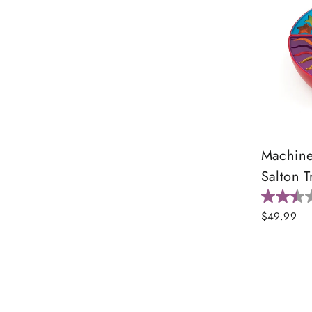
Machin
Salton T
$49.99