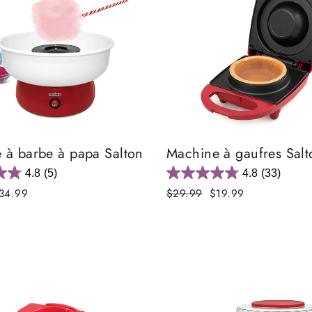
 à barbe à papa Salton
Machine à gaufres Salt
4.8
(5)
4.8
(33)
ix
Prix
Prix
34.99
$29.99
$19.99
éduit
régulier
réduit