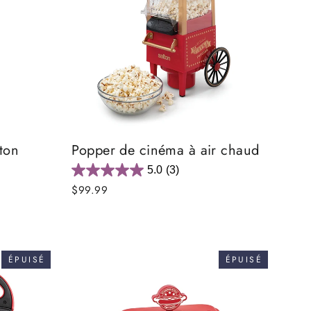
ton
Popper de cinéma à air chaud
5.0
(3)
$99.99
ÉPUISÉ
ÉPUISÉ