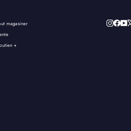
Instagr
Face
Y
out magasiner
ente
outien +