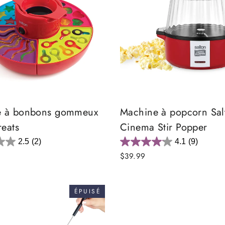
e à bonbons gommeux
Machine à popcorn Sal
reats
Cinema Stir Popper
2.5
(2)
4.1
(9)
$39.99
ÉPUISÉ