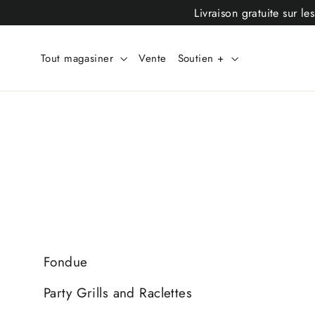
Passer
Livraison gratuite sur 
au
contenu
Tout magasiner
Vente
Soutien +
Fondue
Party Grills and Raclettes