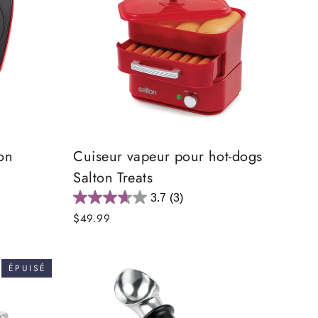
on
Cuiseur vapeur pour hot-dogs
Salton Treats
3.7
(3)
$49.99
ÉPUISÉ