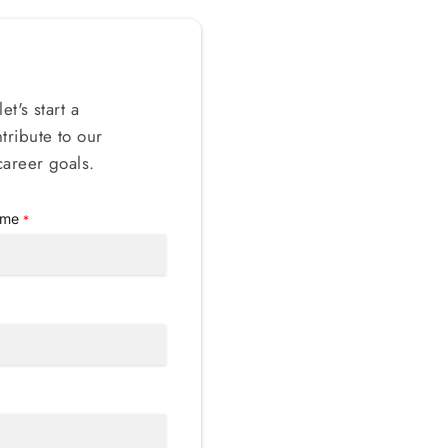
t's start a
tribute to our
areer goals.
ame
*