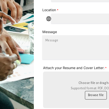
Location
*
Message
Attach your Resume and Cover Letter:
*
Choose file or drag h
Supported format: PDF, D
Browse file