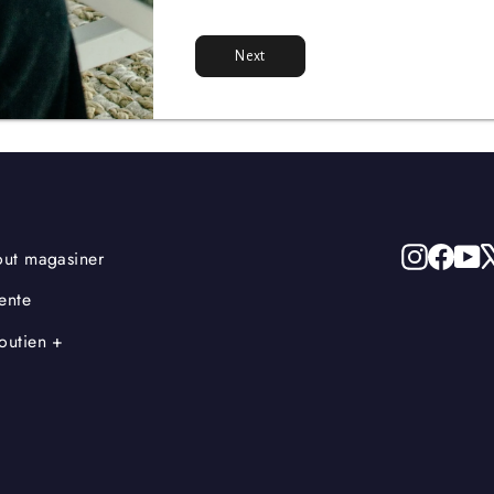
Next
Instagr
Face
Y
out magasiner
ente
outien +