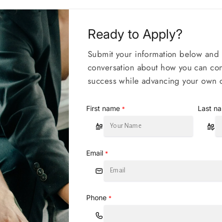
Ready to Apply?
Submit your information below and le
conversation about how you can con
success while advancing your own c
First name
Last n
*
Email
*
Phone
*