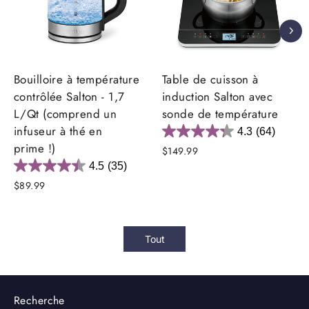
Bouilloire à température
Table de cuisson à
contrôlée Salton - 1,7
induction Salton avec
L/Qt (comprend un
sonde de température
infuseur à thé en
4.3
(64)
prime !)
$149.99
4.5
(35)
$89.99
Tout
Recherche