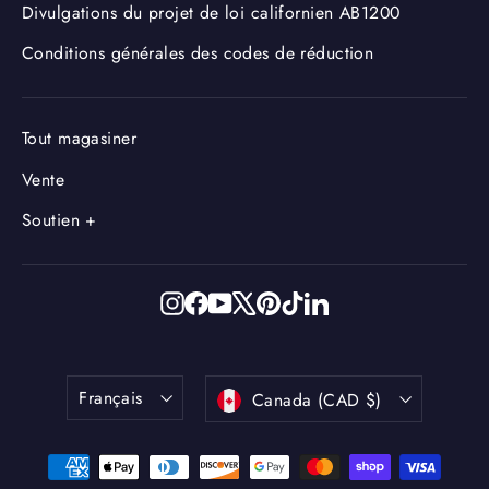
Divulgations du projet de loi californien AB1200
Conditions générales des codes de réduction
Tout magasiner
Vente
Soutien +
Instagram
Facebook
YouTube
X
Pinterest
TikTok
LinkedIn
Langue
Devise
Français
Canada (CAD $)