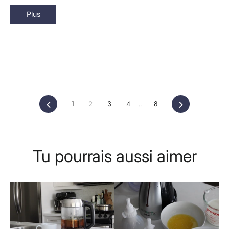
Plus
Précédent
Suivant
1
2
3
4
…
8
Tu pourrais aussi aimer